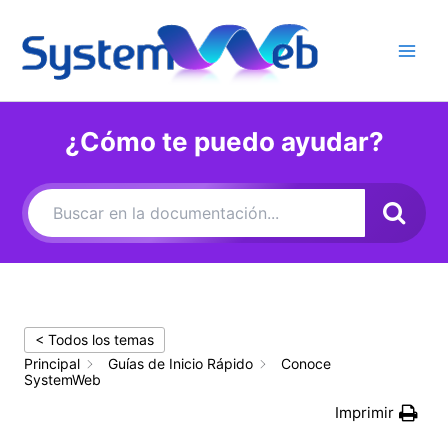
Ir
al
contenido
Main
Men
¿Cómo te puedo ayudar?
< Todos los temas
Principal
Guías de Inicio Rápido
Conoce
SystemWeb
Imprimir